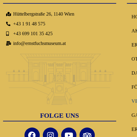
Hüttelbergstraße 26, 1140 Wien
H
+43 1 91 48 575
A
+43 699 101 35 425
info@ernstfuchsmuseum.at
E
O
D
F
V
FOLGE UNS
G
E