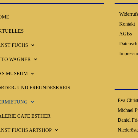
Widerruf
OME
Kontakt
KTUELLES
AGBs
Datensch
RNST FUCHS
Impress
TTO WAGNER
AS MUSEUM
ÖRDER- UND FREUNDESKREIS
Eva Chris
ERMIETUNG
Michael F
ALERIE CAFE ESTHER
Daniel Fr
Niederöst
RNST FUCHS ARTSHOP