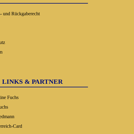
s- und Rückgaberecht
utz
um
LINKS & PARTNER
tine Fuchs
uchs
iedmann
erreich-Card