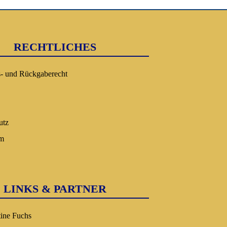
RECHTLICHES
s- und Rückgaberecht
utz
um
LINKS & PARTNER
tine Fuchs