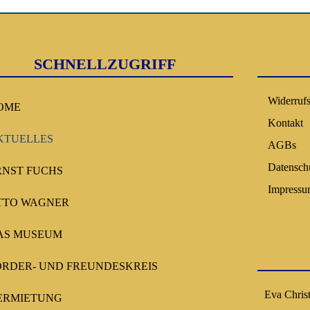
SCHNELLZUGRIFF
Widerruf
OME
Kontakt
KTUELLES
AGBs
Datensch
RNST FUCHS
Impress
TTO WAGNER
AS MUSEUM
ÖRDER- UND FREUNDESKREIS
Eva Chris
ERMIETUNG