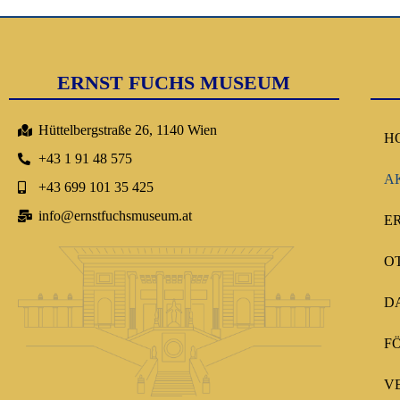
ERNST FUCHS MUSEUM
Hüttelbergstraße 26, 1140 Wien
H
+43 1 91 48 575
A
+43 699 101 35 425
info@ernstfuchsmuseum.at
E
O
D
F
V