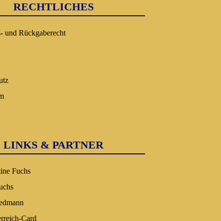
RECHTLICHES
s- und Rückgaberecht
utz
um
LINKS & PARTNER
tine Fuchs
uchs
iedmann
erreich-Card