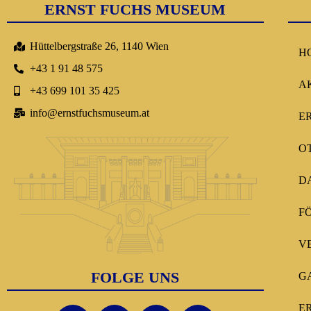
ERNST FUCHS MUSEUM
Hüttelbergstraße 26, 1140 Wien
H
+43 1 91 48 575
A
+43 699 101 35 425
info@ernstfuchsmuseum.at
E
O
D
F
V
FOLGE UNS
G
E