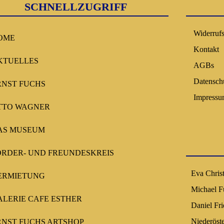
SCHNELLZUGRIFF
Widerruf
OME
Kontakt
KTUELLES
AGBs
Datensch
RNST FUCHS
Impress
TTO WAGNER
AS MUSEUM
ÖRDER- UND FREUNDESKREIS
Eva Chris
ERMIETUNG
Michael F
ALERIE CAFE ESTHER
Daniel Fr
Niederöst
RNST FUCHS ARTSHOP